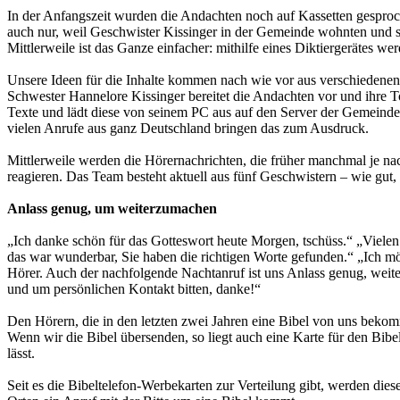
In der Anfangszeit wurden die Andachten noch auf Kassetten gesproc
auch nur, weil Geschwister Kissinger in der Gemeinde wohnten und s
Mittlerweile ist das Ganze einfacher: mithilfe eines Diktiergerätes w
Unsere Ideen für die Inhalte kommen nach wie vor aus verschiedenen
Schwester Hannelore Kissinger bereitet die Andachten vor und ihre 
Texte und lädt diese von seinem PC aus auf den Server der Gemeinde.
vielen Anrufe aus ganz Deutschland bringen das zum Ausdruck.
Mittlerweile werden die Hörernachrichten, die früher manchmal je na
reagieren. Das Team besteht aktuell aus fünf Geschwistern – wie gut, 
Anlass genug, um weiterzumachen
„Ich danke schön für das Gotteswort heute Morgen, tschüss.“ „Viele
das war wunderbar, Sie haben die richtigen Worte gefunden.“ „Ich 
Hörer. Auch der nachfolgende Nachtanruf ist uns Anlass genug, weite
und um persönlichen Kontakt bitten, danke!“
Den Hörern, die in den letzten zwei Jahren eine Bibel von uns bek
Wenn wir die Bibel übersenden, so liegt auch eine Karte für den Bi
lässt.
Seit es die Bibeltelefon-Werbekarten zur Verteilung gibt, werden di