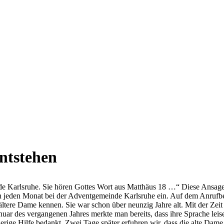
entstehen
inde Karlsruhe. Sie hören Gottes Wort aus Matthäus 18 …“ Diese Ansag
eden Monat bei der Adventgemeinde Karlsruhe ein. Auf dem Anrufbean
ltere Dame kennen. Sie war schon über neunzig Jahre alt. Mit der Zeit 
anuar des vergangenen Jahres merkte man bereits, dass ihre Sprache lei
ige Hilfe bedankt. Zwei Tage später erfuhren wir, dass die alte Dame 