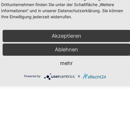
Drittunternehmen finden Sie unter der Schaltfläche „Weitere
n Seiten unterliegen dem deutschen Urheberrecht. Die Vervielfältigung,
Informationen“ und in unserer Datenschutzerklärung. Sie können
 jeweiligen Autors bzw. der Redaktion. Die Autoren verfassen Artikel n
Ihre Einwilligung jederzeit widerrufen.
ohne Erlaubnis zu veröffentlichen.
Akzeptieren
Ablehnen
lerweile im Ruhestand.
mehr
Powered by
&