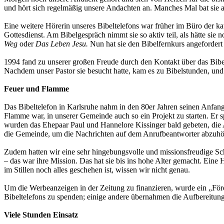
und hört sich regelmäßig unsere Andachten an. Manches Mal bat sie 
Eine weitere Hörerin unseres Bibeltelefons war früher im Büro der ka
Gottesdienst. Am Bibelgespräch nimmt sie so aktiv teil, als hätte sie
Weg
oder
Das Leben Jesu.
Nun hat sie den Bibelfernkurs angeforder
1994 fand zu unserer großen Freude durch den Kontakt über das Bibelt
Nachdem unser Pastor sie besucht hatte, kam es zu Bibelstunden, und s
Feuer und Flamme
Das Bibeltelefon in Karlsruhe nahm in den 80er Jahren seinen Anfang
Flamme war, in unserer Gemeinde auch so ein Projekt zu starten. Er s
wurden das Ehepaar Paul und Hannelore Kissinger bald gebeten, die
die Gemeinde, um die Nachrichten auf dem Anrufbeantworter abzuhö
Zudem hatten wir eine sehr hingebungsvolle und missionsfreudige Sch
– das war ihre Mission. Das hat sie bis ins hohe Alter gemacht. Eine
im Stillen noch alles geschehen ist, wissen wir nicht genau.
Um die Werbeanzeigen in der Zeitung zu finanzieren, wurde ein „Förd
Bibeltelefons zu spenden; einige andere übernahmen die Aufbereitun
Viele Stunden Einsatz