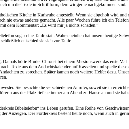
auch um die Texte in Schriftform, dem wir gerne nachgekommen sind.
tholischen Kirche in Karlsruhe angestellt. Wenn sie abgeholt wird und 
 noch nie etwas anderes gemacht. Alle paar Wochen führe ich ein Telefon
t mit dem Kommentar: „Es wird mir ja nichts schaden.“
elefon sogar eine Taufe statt. Wahrscheinlich hat unsere heutige Schw
chließlich entschied sie sich zur Taufe.
. Damals hörte Bruder Chroust bei einem Missionswerk das erste Mal Te
prach Texte aus dem Andachtskalender auf Kassetten und spielte diese 
 Andachten zu sprechen. Später kamen noch weitere Helfer dazu. Unse
ren.
wester. Sie besuchte die verschiedenen Anrufer, soweit sie in erreich
 Hörerin aus der Pfalz rief sie immer am Abend zu Hause an und sie ha
erkreis Bibeltelefon“ ins Leben gerufen. Eine Reihe von Geschwistern 
g der Anzeigen. Der Förderkreis besteht heute noch, wenn auch in ger