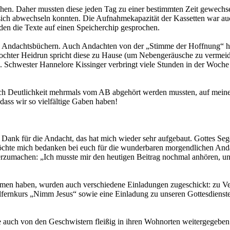
hen. Daher mussten diese jeden Tag zu einer bestimmten Zeit gewechs
ich abwechseln konnten. Die Aufnahmekapazität der Kassetten war auch
erden die Texte auf einen Speicherchip gesprochen.
 Andachtsbüchern. Auch Andachten von der „Stimme der Hoffnung“ habe
Tochter Heidrun spricht diese zu Hause (um Nebengeräusche zu vermeide
 Schwester Hannelore Kissinger verbringt viele Stunden in der Woche f
ch Deutlichkeit mehrmals vom AB abgehört werden mussten, auf meinen R
dass wir so vielfältige Gaben haben!
n Dank für die Andacht, das hat mich wieder sehr aufgebaut. Gottes Se
möchte mich bedanken bei euch für die wunderbaren morgendlichen And
rzumachen: „Ich musste mir den heutigen Beitrag nochmal anhören, und
ommen haben, wurden auch verschiedene Einladungen zugeschickt: zu V
belfernkurs „Nimm Jesus“ sowie eine Einladung zu unseren Gottesdiens
ese auch von den Geschwistern fleißig in ihren Wohnorten weitergegebe