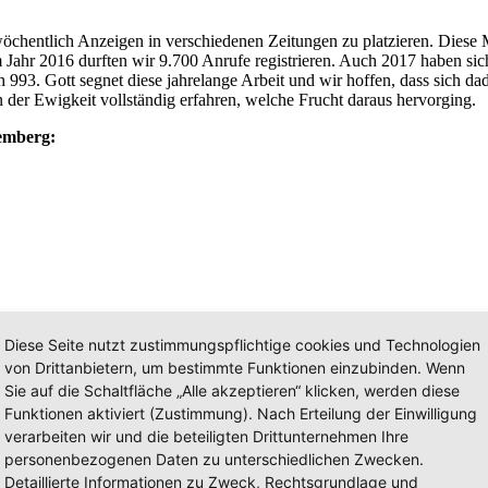
chentlich Anzeigen in verschiedenen Zeitungen zu platzieren. Diese M
m Jahr 2016 durften wir 9.700 Anrufe registrieren. Auch 2017 haben s
h 993. Gott segnet diese jahrelange Arbeit und wir hoffen, dass sich 
n der Ewigkeit vollständig erfahren, welche Frucht daraus hervorging.
emberg:
Diese Seite nutzt zustimmungspflichtige cookies und Technologien
von Drittanbietern, um bestimmte Funktionen einzubinden. Wenn
Sie auf die Schaltfläche „Alle akzeptieren“ klicken, werden diese
Funktionen aktiviert (Zustimmung). Nach Erteilung der Einwilligung
verarbeiten wir und die beteiligten Drittunternehmen Ihre
personenbezogenen Daten zu unterschiedlichen Zwecken.
eschwister bei Rüdiger Engelien melden: Tel.: +49 2244 874014 bzw. 
Detaillierte Informationen zu Zweck, Rechtsgrundlage und