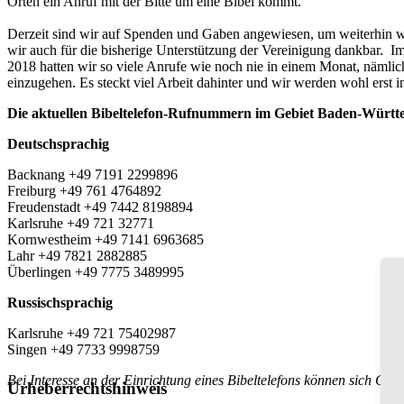
Orten ein Anruf mit der Bitte um eine Bibel kommt.
Derzeit sind wir auf Spenden und Gaben angewiesen, um weiterhin wö
wir auch für die bisherige Unterstützung der Vereinigung dankbar. I
2018 hatten wir so viele Anrufe wie noch nie in einem Monat, nämlic
einzugehen. Es steckt viel Arbeit dahinter und wir werden wohl erst i
Die aktuellen Bibeltelefon-Rufnummern im Gebiet Baden-Württ
Deutschsprachig
Backnang +49 7191 2299896
Freiburg +49 761 4764892
Freudenstadt +49 7442 8198894
Karlsruhe +49 721 32771
Kornwestheim +49 7141 6963685
Lahr +49 7821 2882885
Überlingen +49 7775 3489995
Russischsprachig
Karlsruhe +49 721 75402987
Singen +49 7733 9998759
Bei Interesse an der Einrichtung eines Bibeltelefons können sich G
Urheberrechtshinweis