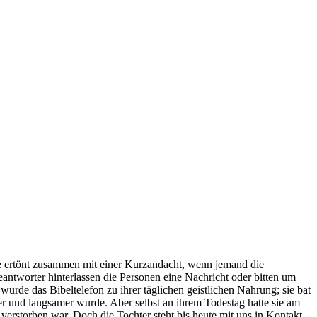
e ertönt zusammen mit einer Kurzandacht, wenn jemand die
tworter hinterlassen die Personen eine Nachricht oder bitten um
wurde das Bibeltelefon zu ihrer täglichen geistlichen Nahrung; sie bat
ser und langsamer wurde. Aber selbst an ihrem Todestag hatte sie am
verstorben war. Doch die Tochter steht bis heute mit uns in Kontakt