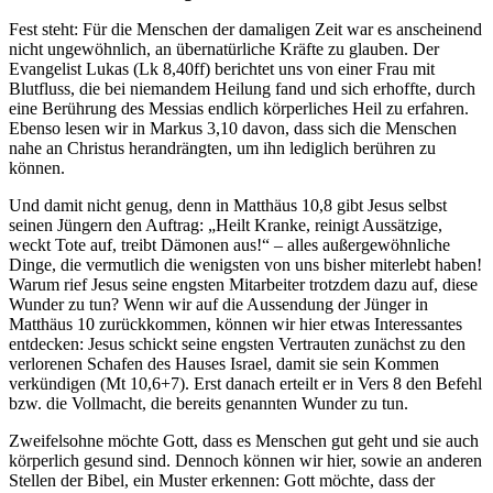
Fest steht: Für die Menschen der damaligen Zeit war es anscheinend
nicht ungewöhnlich, an übernatürliche Kräfte zu glauben. Der
Evangelist Lukas (Lk 8,40ff) berichtet uns von einer Frau mit
Blutfluss, die bei niemandem Heilung fand und sich erhoffte, durch
eine Berührung des Messias endlich körperliches Heil zu erfahren.
Ebenso lesen wir in Markus 3,10 davon, dass sich die Menschen
nahe an Christus herandrängten, um ihn lediglich berühren zu
können.
Und damit nicht genug, denn in Matthäus 10,8 gibt Jesus selbst
seinen Jüngern den Auftrag: „Heilt Kranke, reinigt Aussätzige,
weckt Tote auf, treibt Dämonen aus!“ – alles außergewöhnliche
Dinge, die vermutlich die wenigsten von uns bisher miterlebt haben!
Warum rief Jesus seine engsten Mitarbeiter trotzdem dazu auf, diese
Wunder zu tun? Wenn wir auf die Aussendung der Jünger in
Matthäus 10 zurückkommen, können wir hier etwas Interessantes
entdecken: Jesus schickt seine engsten Vertrauten zunächst zu den
verlorenen Schafen des Hauses Israel, damit sie sein Kommen
verkündigen (Mt 10,6+7). Erst danach erteilt er in Vers 8 den Befehl
bzw. die Vollmacht, die bereits genannten Wunder zu tun.
Zweifelsohne möchte Gott, dass es Menschen gut geht und sie auch
körperlich gesund sind. Dennoch können wir hier, sowie an anderen
Stellen der Bibel, ein Muster erkennen: Gott möchte, dass der