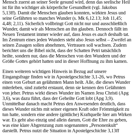
Mensch zuerst an seiner Seele gesund wird, denn das seelische Heil
ist für ihn wichtiger als körperliche Gesundheit (vgl. Jakobus
5,13ff). Damit die Menschen glauben konnten, wirkten Jesus und
seine Gefährten so manches Wunder (s. Mk 6,12.13; Joh 11,45;
4,48; 2,11). Sicherlich vollbringt Gott nicht nur und ausschließlich
Wunder, damit wir als Menschen an ihn glauben. Dennoch fällt im
Neuen Testament immer wieder auf, dass Jesus es
auch
deshalb tat.
Im Zentrum eines jeden Wunders steht also Jesus selbst – Zweifel an
seinen Zusagen sollen abnehmen, Vertrauen soll wachsen. Zudem
berichtet uns die Bibel nicht, dass der Schatten Petri tatsächlich
heilte, sondern nur, dass die Menschen von den Wundern und der
Größe Gottes gehört hatten und in dieser Hoffnung zu ihm kamen.
Einen weiteren wichtigen Hinweis in Bezug auf unsere
Eingangsfrage finden wir in Apostelgeschichte 3,1-26, wo Petrus
einen von Geburt an gelähmten Mann heilt. Alle, die dieses Wunder
miterleben, sind zutiefst erstaunt, denn sie kennen den Gelähmten
von jeher. Petrus wirkt dieses Wunder im Namen Jesu Christi (Apg
3,6), was dazu führt, dass der Geheilte Gott lobt (Apg 3,9).
Unmittelbar danach macht Petrus den Anwesenden deutlich, dass
dieses Wunder nichts mit seiner eigenen Kraft oder Frömmigkeit zu
tun hatte, sondern eine andere (göttliche) Kraftquelle hier am Wirken
war. Es geht also einzig und allein darum, Gott die Ehre zu geben,
was eine klare Abgrenzung zum sogenannten „Personenkult“
darstellt. Petrus nutzt die Situation in Apostelgeschichte 3,13ff