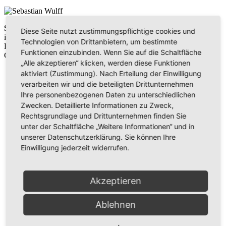
Sebastian Wulff
Diese Seite nutzt zustimmungspflichtige cookies und
ist ausgebildeter Maschinenbautechniker und studierte Theologie in
Technologien von Drittanbietern, um bestimmte
Bogenhofen. Als Pastor betreut er die Gemeinden Ulm und
Funktionen einzubinden. Wenn Sie auf die Schaltfläche
Günzburg.
„Alle akzeptieren“ klicken, werden diese Funktionen
aktiviert (Zustimmung). Nach Erteilung der Einwilligung
verarbeiten wir und die beteiligten Drittunternehmen
Ihre personenbezogenen Daten zu unterschiedlichen
Zwecken. Detaillierte Informationen zu Zweck,
Wir benötigen Ihre Zustimmung, um den
Rechtsgrundlage und Drittunternehmen finden Sie
Issuu-Service zu laden!
unter der Schaltfläche „Weitere Informationen“ und in
unserer Datenschutzerklärung. Sie können Ihre
Einwilligung jederzeit widerrufen.
Wir verwenden Issuu, um Inhalte einzubetten. Dieser
Service kann Daten zu Ihren Aktivitäten sammeln. Bitte
lesen Sie die Details durch und stimmen Sie der Nutzung
Akzeptieren
des Service zu, um diese Inhalte anzuzeigen.
Ablehnen
Mehr Informationen
Akzeptieren