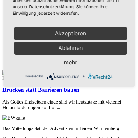
unter der Schaltfläche „Weitere Informationen“ und in
unserer Datenschutzerklärung. Sie können Ihre
Corona: Eine Frage des Vertrauens
Einwilligung jederzeit widerrufen.
Mission
Akzeptieren
Mit Traditionen brechen
Ablehnen
Hope TV
mehr
Was wird mehr, wenn man es teilt?
Powered by
&
INTERVIEW
Brücken statt Barrieren bauen
Als Gottes Endzeitgemeinde sind wir heutzutage mit vielerlei
Herausforderungen konfron...
Das Mitteilungsblatt der Adventisten in Baden-Württemberg.